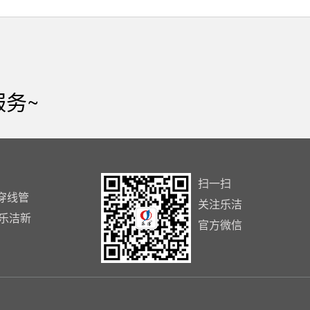
服务~
扫一扫
穿线管
关注乐洁
京乐洁新
官方微信