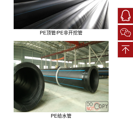
微
信
扫
PE顶管/PE非开挖管
一
扫
关
注
我
们
PE给水管