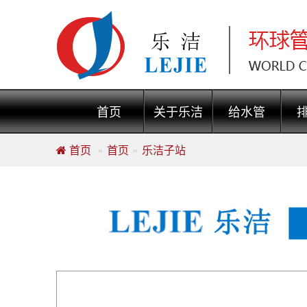
首页
关于乐洁
给水管
首页
首页
乐洁子站