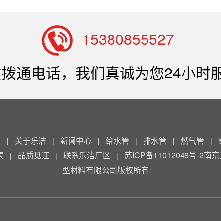
15380855527
拨通电话，我们真诚为您24小时
页
关于乐洁
新闻中心
给水管
排水管
燃气管
|
|
|
|
|
|
表
品质见证
联系乐洁厂区
苏ICP备11012048号-2南
|
|
|
型材料有限公司版权所有