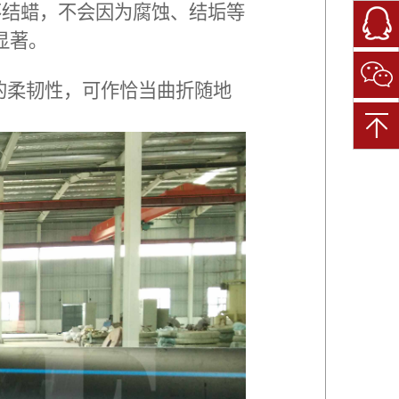
不结蜡，不会因为腐蚀、结垢等
微
显著。
信
扫
一
的柔韧性，可作恰当曲折随地
扫
关
注
我
们