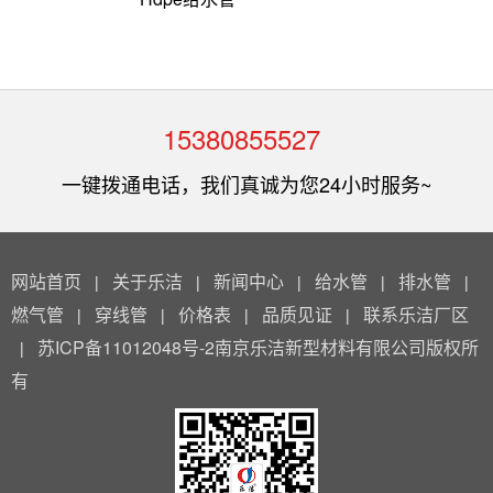
15380855527
一键拨通电话，我们真诚为您24小时服务~
网站首页
关于乐洁
新闻中心
给水管
排水管
|
|
|
|
|
燃气管
穿线管
价格表
品质见证
联系乐洁厂区
|
|
|
|
苏ICP备11012048号-2南京乐洁新型材料有限公司版权所
|
有