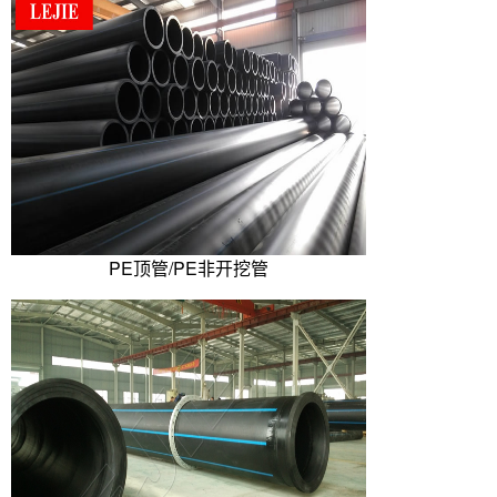
PE顶管/PE非开挖管